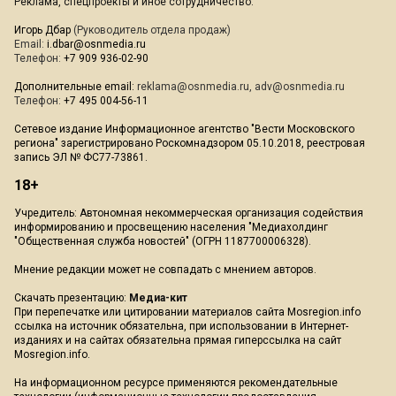
Реклама, спецпроекты и иное сотрудничество:
Игорь Дбар
(Руководитель отдела продаж)
Email:
i.dbar@osnmedia.ru
Телефон:
+7 909 936-02-90
Дополнительные email:
reklama@osnmedia.ru
,
adv@osnmedia.ru
Телефон:
+7 495 004-56-11
Сетевое издание Информационное агентство "Вести Московского
региона" зарегистрировано Роскомнадзором 05.10.2018, реестровая
запись ЭЛ № ФС77-73861.
18+
Учредитель: Автономная некоммерческая организация содействия
информированию и просвещению населения "Медиахолдинг
"Общественная служба новостей" (ОГРН 1187700006328).
Мнение редакции может не совпадать с мнением авторов.
Скачать презентацию:
Медиа-кит
При перепечатке или цитировании материалов сайта Mosregion.info
ссылка на источник обязательна, при использовании в Интернет-
изданиях и на сайтах обязательна прямая гиперссылка на сайт
Mosregion.info.
На информационном ресурсе применяются рекомендательные