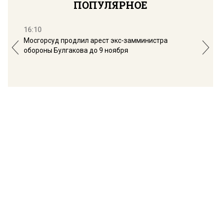
ПОПУЛЯРНОЕ
16:10
13:
Мосгорсуд продлил арест экс-замминистра
Дим
обороны Булгакова до 9 ноября