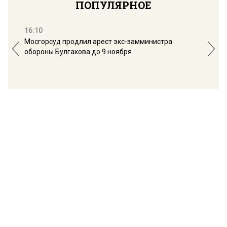
ПОПУЛЯРНОЕ
16:10
13:
Мосгорсуд продлил арест экс-замминистра
Дим
обороны Булгакова до 9 ноября