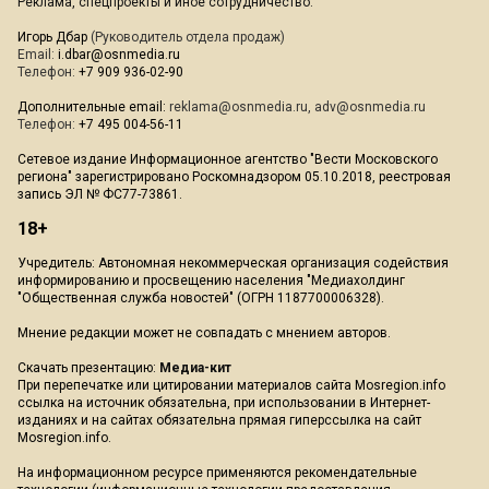
Реклама, спецпроекты и иное сотрудничество:
Игорь Дбар
(Руководитель отдела продаж)
Email:
i.dbar@osnmedia.ru
Телефон:
+7 909 936-02-90
Дополнительные email:
reklama@osnmedia.ru
,
adv@osnmedia.ru
Телефон:
+7 495 004-56-11
Сетевое издание Информационное агентство "Вести Московского
региона" зарегистрировано Роскомнадзором 05.10.2018, реестровая
запись ЭЛ № ФС77-73861.
18+
Учредитель: Автономная некоммерческая организация содействия
информированию и просвещению населения "Медиахолдинг
"Общественная служба новостей" (ОГРН 1187700006328).
Мнение редакции может не совпадать с мнением авторов.
Скачать презентацию:
Медиа-кит
При перепечатке или цитировании материалов сайта Mosregion.info
ссылка на источник обязательна, при использовании в Интернет-
изданиях и на сайтах обязательна прямая гиперссылка на сайт
Mosregion.info.
На информационном ресурсе применяются рекомендательные