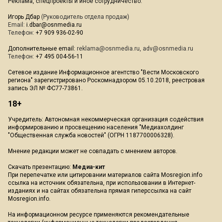
Реклама, спецпроекты и иное сотрудничество:
Игорь Дбар
(Руководитель отдела продаж)
Email:
i.dbar@osnmedia.ru
Телефон:
+7 909 936-02-90
Дополнительные email:
reklama@osnmedia.ru
,
adv@osnmedia.ru
Телефон:
+7 495 004-56-11
Сетевое издание Информационное агентство "Вести Московского
региона" зарегистрировано Роскомнадзором 05.10.2018, реестровая
запись ЭЛ № ФС77-73861.
18+
Учредитель: Автономная некоммерческая организация содействия
информированию и просвещению населения "Медиахолдинг
"Общественная служба новостей" (ОГРН 1187700006328).
Мнение редакции может не совпадать с мнением авторов.
Скачать презентацию:
Медиа-кит
При перепечатке или цитировании материалов сайта Mosregion.info
ссылка на источник обязательна, при использовании в Интернет-
изданиях и на сайтах обязательна прямая гиперссылка на сайт
Mosregion.info.
На информационном ресурсе применяются рекомендательные