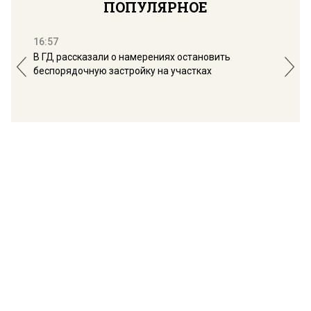
ПОПУЛЯРНОЕ
16:57
13:
В ГД рассказали о намерениях остановить
Соб
беспорядочную застройку на участках
пол