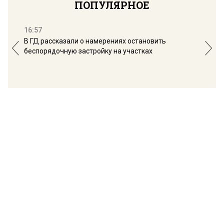
ПОПУЛЯРНОЕ
16:57
13:
В ГД рассказали о намерениях остановить
Соб
беспорядочную застройку на участках
пол