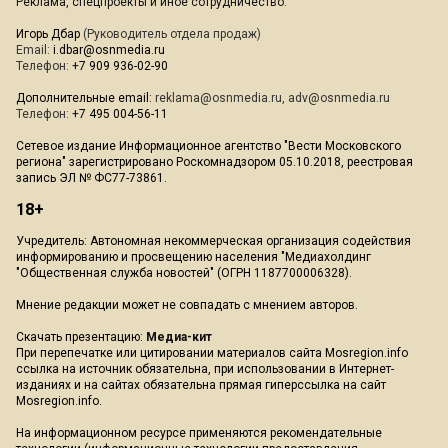
Реклама, спецпроекты и иное сотрудничество:
Игорь Дбар
(Руководитель отдела продаж)
Email:
i.dbar@osnmedia.ru
Телефон:
+7 909 936-02-90
Дополнительные email:
reklama@osnmedia.ru
,
adv@osnmedia.ru
Телефон:
+7 495 004-56-11
Сетевое издание Информационное агентство "Вести Московского
региона" зарегистрировано Роскомнадзором 05.10.2018, реестровая
запись ЭЛ № ФС77-73861.
18+
Учредитель: Автономная некоммерческая организация содействия
информированию и просвещению населения "Медиахолдинг
"Общественная служба новостей" (ОГРН 1187700006328).
Мнение редакции может не совпадать с мнением авторов.
Скачать презентацию:
Медиа-кит
При перепечатке или цитировании материалов сайта Mosregion.info
ссылка на источник обязательна, при использовании в Интернет-
изданиях и на сайтах обязательна прямая гиперссылка на сайт
Mosregion.info.
На информационном ресурсе применяются рекомендательные