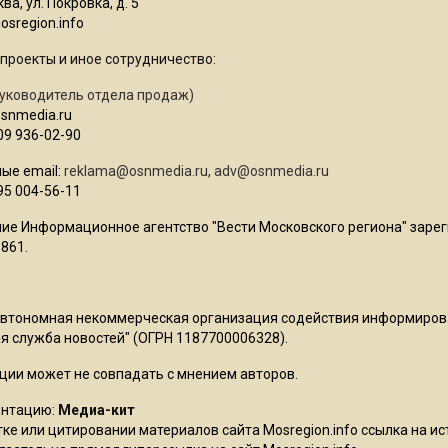
ва, ул. Покровка, д. 5
sregion.info
проекты и иное сотрудничество:
уководитель отдела продаж)
osnmedia.ru
09 936-02-90
ые email:
reklama@osnmedia.ru
,
adv@osnmedia.ru
95 004-56-11
ие Информационное агентство "Вести Московского региона" зарег
861.
Автономная некоммерческая организация содействия информиро
 служба новостей" (ОГРН 1187700006328).
ции может не совпадать с мнением авторов.
ентацию:
Медиа-кит
ке или цитировании материалов сайта Mosregion.info ссылка на и