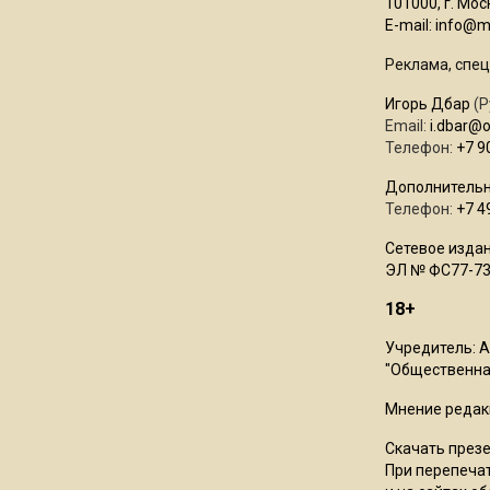
101000, г. Моск
E-mail:
info@mo
Реклама, спец
Игорь Дбар
(Р
Email:
i.dbar@
Телефон:
+7 9
Дополнительн
Телефон:
+7 4
Сетевое издан
ЭЛ № ФС77-73
18+
Учредитель: 
"Общественная
Мнение редак
Скачать през
При перепечат