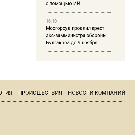
с помощью ИИ
16:10
Мосгорсуд продлил арест
экс-замминистра обороны
Булгакова до 9 ноября
13:50
Дима Билан ответил на
критику концерта в Москве
ОГИЯ
ПРОИСШЕСТВИЯ
НОВОСТИ КОМПАНИЙ
16:19
Москву и область накрыла
гроза с ливнем и ветром
16:58
В Москве 2 августа