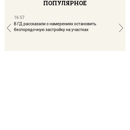
ПОПУЛЯРНОЕ
16:57
13:
В ГД рассказали о намерениях остановить
Соб
беспорядочную застройку на участках
пол