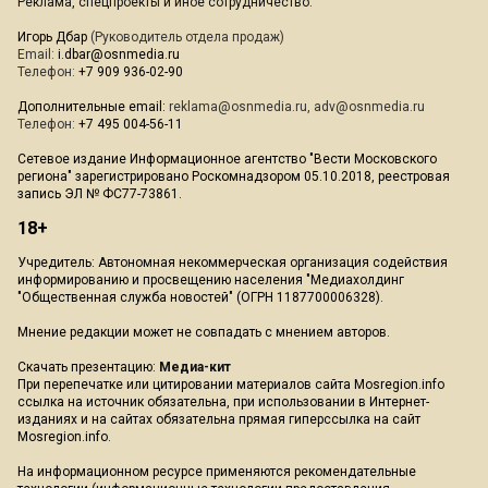
Реклама, спецпроекты и иное сотрудничество:
Игорь Дбар
(Руководитель отдела продаж)
Email:
i.dbar@osnmedia.ru
Телефон:
+7 909 936-02-90
Дополнительные email:
reklama@osnmedia.ru
,
adv@osnmedia.ru
Телефон:
+7 495 004-56-11
Сетевое издание Информационное агентство "Вести Московского
региона" зарегистрировано Роскомнадзором 05.10.2018, реестровая
запись ЭЛ № ФС77-73861.
18+
Учредитель: Автономная некоммерческая организация содействия
информированию и просвещению населения "Медиахолдинг
"Общественная служба новостей" (ОГРН 1187700006328).
Мнение редакции может не совпадать с мнением авторов.
Скачать презентацию:
Медиа-кит
При перепечатке или цитировании материалов сайта Mosregion.info
ссылка на источник обязательна, при использовании в Интернет-
изданиях и на сайтах обязательна прямая гиперссылка на сайт
Mosregion.info.
На информационном ресурсе применяются рекомендательные