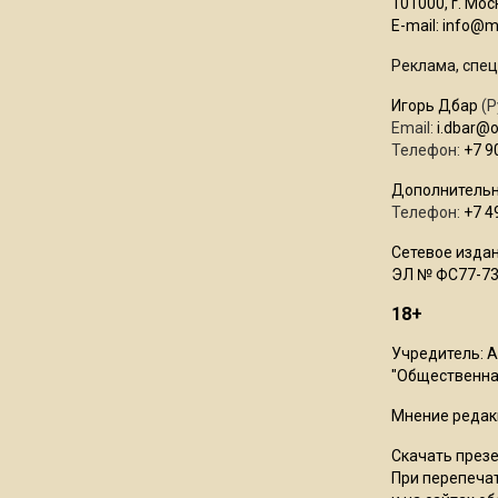
101000, г. Моск
E-mail:
info@mo
Реклама, спец
Игорь Дбар
(Р
Email:
i.dbar@
Телефон:
+7 9
Дополнительн
Телефон:
+7 4
Сетевое издан
ЭЛ № ФС77-73
18+
Учредитель: 
"Общественная
Мнение редак
Скачать през
При перепечат