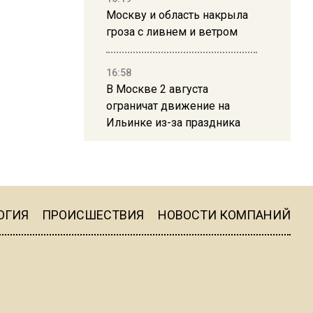
Москву и область накрыла
гроза с ливнем и ветром
16:58
В Москве 2 августа
ограничат движение на
Ильинке из-за праздника
15:33
Россиянам объяснили,
можно ли пользоваться
Telegram после обвинений
ОГИЯ
ПРОИСШЕСТВИЯ
НОВОСТИ КОМПАНИЙ
против Дурова
22:24
На Москву обрушится до 17
литров дождя на