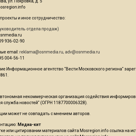
ва, ул. Покровка, д. 5
sregion.info
проекты и иное сотрудничество:
уководитель отдела продаж)
osnmedia.ru
09 936-02-90
ые email:
reklama@osnmedia.ru
,
adv@osnmedia.ru
95 004-56-11
ие Информационное агентство "Вести Московского региона" зарег
861.
Автономная некоммерческая организация содействия информиро
 служба новостей" (ОГРН 1187700006328).
ции может не совпадать с мнением авторов.
ентацию:
Медиа-кит
ке или цитировании материалов сайта Mosregion.info ссылка на и