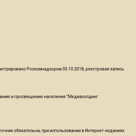
квадратный метр
13:50
Опубликовано видео с
Коломенского хлебозавода:
пиццы валяются на полу
16:53
Роман Терюшков назвал
истрировано Роскомнадзором 05.10.2018, реестровая запись
причину банкротства
«Химок»
ванию и просвещению населения "Медиахолдинг
13:27
В Подмосковье прекратили
гражданство 88 человек и
аннулировали 2600 ВНЖ
сточник обязательна, при использовании в Интернет-изданиях