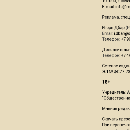
101000, г. Моск
E-mail:
info@mo
Реклама, спец
Игорь Дбар
(Р
Email:
i.dbar@
Телефон:
+7 9
Дополнительн
Телефон:
+7 4
Сетевое издан
ЭЛ № ФС77-73
18+
Учредитель: 
"Общественная
Мнение редак
Скачать през
При перепечат