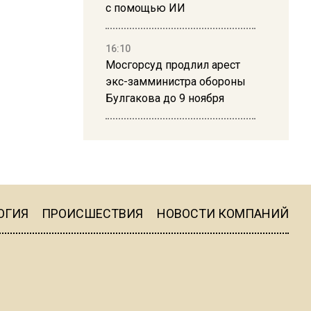
с помощью ИИ
16:10
Мосгорсуд продлил арест
экс-замминистра обороны
Булгакова до 9 ноября
13:50
Дима Билан ответил на
критику концерта в Москве
ОГИЯ
ПРОИСШЕСТВИЯ
НОВОСТИ КОМПАНИЙ
16:19
Москву и область накрыла
гроза с ливнем и ветром
16:58
В Москве 2 августа