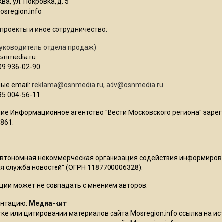
ва, ул. Покровка, д. 5
sregion.info
проекты и иное сотрудничество:
уководитель отдела продаж)
osnmedia.ru
09 936-02-90
ые email:
reklama@osnmedia.ru
,
adv@osnmedia.ru
95 004-56-11
ие Информационное агентство "Вести Московского региона" зарег
861.
Автономная некоммерческая организация содействия информиро
 служба новостей" (ОГРН 1187700006328).
ции может не совпадать с мнением авторов.
ентацию:
Медиа-кит
ке или цитировании материалов сайта Mosregion.info ссылка на и