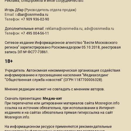
Реклама, спецпроекты и иное сотрудничество:
Игорь Дбар
(Руководитель отдела продаж)
Email:
i.dbar@osnmedia.ru
Телефон:
+7 909 936-02-90
Дополнительные email:
reklama@osnmedia.ru
,
adv@osnmedia.ru
Телефон:
+7 495 004-56-11
Сетевое издание Информационное агентство "Вести Московского
региона" зарегистрировано Роскомнадзором 05.10.2018, реестровая
запись ЭЛ № ФС77-73861.
18+
Учредитель: Автономная некоммерческая организация содействия
информированию и просвещению населения "Медиахолдинг
"Общественная служба новостей" (ОГРН 1187700006328).
Мнение редакции может не совпадать с мнением авторов.
Скачать презентацию:
Медиа-кит
При перепечатке или цитировании материалов сайта Mosregion.info
ссылка на источник обязательна, при использовании в Интернет-
изданиях и на сайтах обязательна прямая гиперссылка на сайт
Mosregion.info.
На информационном ресурсе применяются рекомендательные