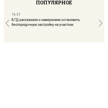
ПОПУЛЯРНОЕ
16:57
13:
В ГД рассказали о намерениях остановить
Соб
беспорядочную застройку на участках
пол