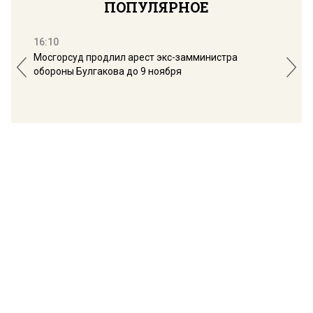
ПОПУЛЯРНОЕ
16:10
13:
Мосгорсуд продлил арест экс-замминистра
Дим
обороны Булгакова до 9 ноября