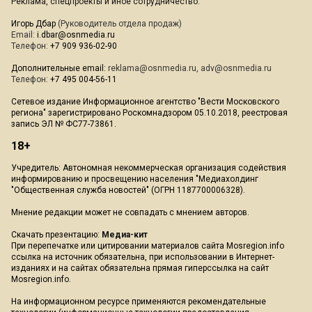
Реклама, спецпроекты и иное сотрудничество:
Игорь Дбар
(Руководитель отдела продаж)
Email:
i.dbar@osnmedia.ru
Телефон:
+7 909 936-02-90
Дополнительные email:
reklama@osnmedia.ru
,
adv@osnmedia.ru
Телефон:
+7 495 004-56-11
Сетевое издание Информационное агентство "Вести Московского
региона" зарегистрировано Роскомнадзором 05.10.2018, реестровая
запись ЭЛ № ФС77-73861.
18+
Учредитель: Автономная некоммерческая организация содействия
информированию и просвещению населения "Медиахолдинг
"Общественная служба новостей" (ОГРН 1187700006328).
Мнение редакции может не совпадать с мнением авторов.
Скачать презентацию:
Медиа-кит
При перепечатке или цитировании материалов сайта Mosregion.info
ссылка на источник обязательна, при использовании в Интернет-
изданиях и на сайтах обязательна прямая гиперссылка на сайт
Mosregion.info.
На информационном ресурсе применяются рекомендательные