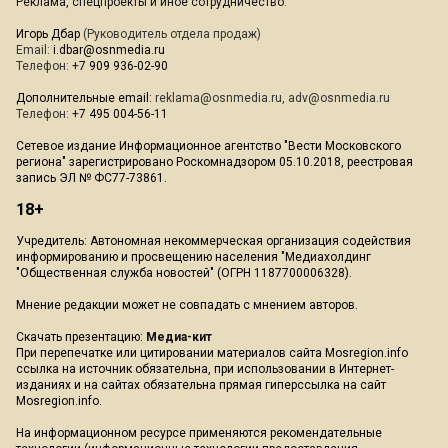
Реклама, спецпроекты и иное сотрудничество:
Игорь Дбар
(Руководитель отдела продаж)
Email:
i.dbar@osnmedia.ru
Телефон:
+7 909 936-02-90
Дополнительные email:
reklama@osnmedia.ru
,
adv@osnmedia.ru
Телефон:
+7 495 004-56-11
Сетевое издание Информационное агентство "Вести Московского
региона" зарегистрировано Роскомнадзором 05.10.2018, реестровая
запись ЭЛ № ФС77-73861.
18+
Учредитель: Автономная некоммерческая организация содействия
информированию и просвещению населения "Медиахолдинг
"Общественная служба новостей" (ОГРН 1187700006328).
Мнение редакции может не совпадать с мнением авторов.
Скачать презентацию:
Медиа-кит
При перепечатке или цитировании материалов сайта Mosregion.info
ссылка на источник обязательна, при использовании в Интернет-
изданиях и на сайтах обязательна прямая гиперссылка на сайт
Mosregion.info.
На информационном ресурсе применяются рекомендательные