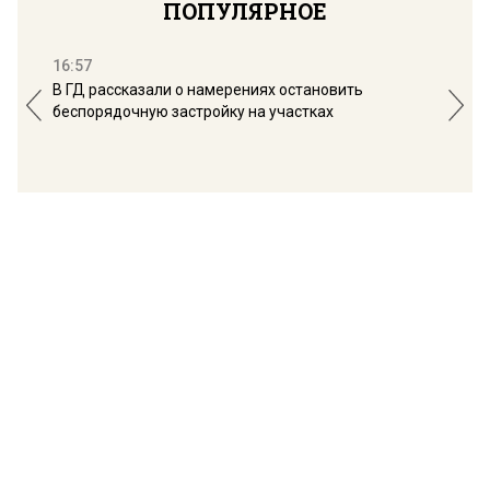
ПОПУЛЯРНОЕ
16:57
13:
В ГД рассказали о намерениях остановить
Соб
беспорядочную застройку на участках
пол