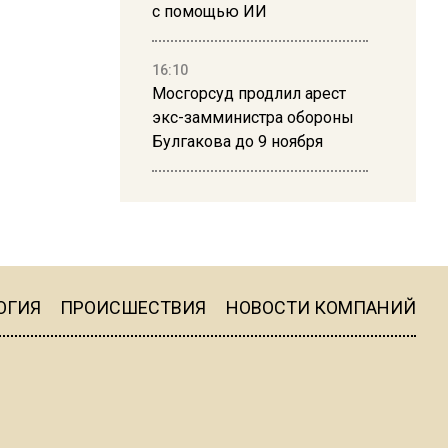
с помощью ИИ
16:10
Мосгорсуд продлил арест
экс-замминистра обороны
Булгакова до 9 ноября
13:50
Дима Билан ответил на
критику концерта в Москве
ОГИЯ
ПРОИСШЕСТВИЯ
НОВОСТИ КОМПАНИЙ
16:19
Москву и область накрыла
гроза с ливнем и ветром
16:58
В Москве 2 августа