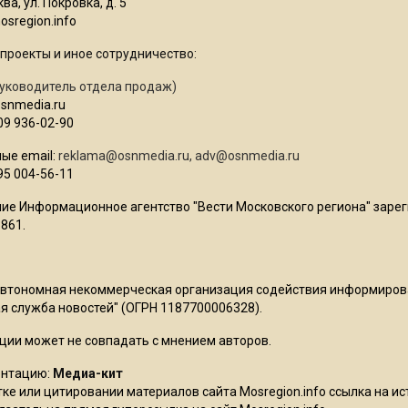
ва, ул. Покровка, д. 5
sregion.info
проекты и иное сотрудничество:
уководитель отдела продаж)
osnmedia.ru
09 936-02-90
ые email:
reklama@osnmedia.ru
,
adv@osnmedia.ru
95 004-56-11
ие Информационное агентство "Вести Московского региона" зарег
861.
Автономная некоммерческая организация содействия информиро
 служба новостей" (ОГРН 1187700006328).
ции может не совпадать с мнением авторов.
ентацию:
Медиа-кит
ке или цитировании материалов сайта Mosregion.info ссылка на и