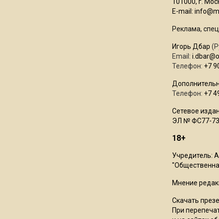
101000, г. Моск
E-mail:
info@mo
Реклама, спец
Игорь Дбар
(Р
Email:
i.dbar@
Телефон:
+7 9
Дополнительн
Телефон:
+7 4
Сетевое издан
ЭЛ № ФС77-73
18+
Учредитель: 
"Общественная
Мнение редак
Скачать през
При перепечат