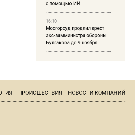
с помощью ИИ
16:10
Мосгорсуд продлил арест
экс-замминистра обороны
Булгакова до 9 ноября
13:50
Дима Билан ответил на
критику концерта в Москве
ОГИЯ
ПРОИСШЕСТВИЯ
НОВОСТИ КОМПАНИЙ
16:19
Москву и область накрыла
гроза с ливнем и ветром
16:58
В Москве 2 августа