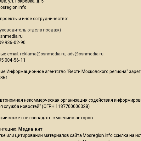
ва, ул. Покровка, д. 5
sregion.info
проекты и иное сотрудничество:
уководитель отдела продаж)
osnmedia.ru
09 936-02-90
ые email:
reklama@osnmedia.ru
,
adv@osnmedia.ru
95 004-56-11
ие Информационное агентство "Вести Московского региона" зарег
861.
Автономная некоммерческая организация содействия информиро
 служба новостей" (ОГРН 1187700006328).
ции может не совпадать с мнением авторов.
ентацию:
Медиа-кит
ке или цитировании материалов сайта Mosregion.info ссылка на и