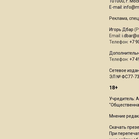
101000, г. Моск
E-mail:
info@mo
Реклама, спец
Игорь Дбар
(Р
Email:
i.dbar@
Телефон:
+7 9
Дополнительн
Телефон:
+7 4
Сетевое издан
ЭЛ № ФС77-73
18+
Учредитель: 
"Общественная
Мнение редак
Скачать през
При перепечат