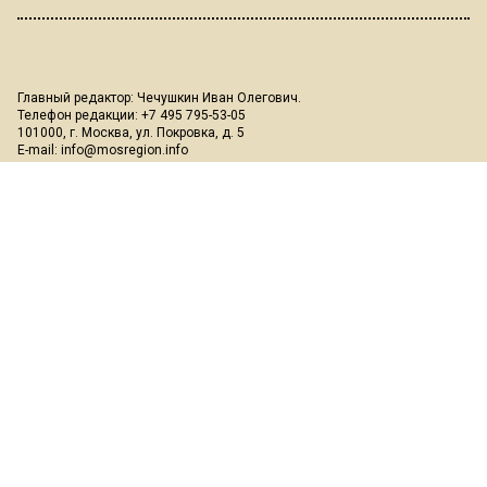
Главный редактор: Чечушкин Иван Олегович.
Телефон редакции: +7 495 795-53-05
101000, г. Москва, ул. Покровка, д. 5
E-mail:
info@mosregion.info
Реклама, спецпроекты и иное сотрудничество:
Игорь Дбар
(Руководитель отдела продаж)
Email:
i.dbar@osnmedia.ru
Телефон:
+7 909 936-02-90
Дополнительные email:
reklama@osnmedia.ru
,
adv@osnmedia.ru
Телефон:
+7 495 004-56-11
Сетевое издание Информационное агентство "Вести Московского
региона" зарегистрировано Роскомнадзором 05.10.2018, реестровая
запись ЭЛ № ФС77-73861.
18+
Учредитель: Автономная некоммерческая организация содействия
информированию и просвещению населения "Медиахолдинг
"Общественная служба новостей" (ОГРН 1187700006328).