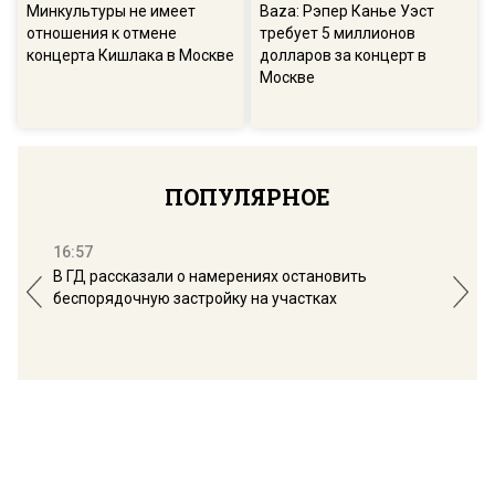
Минкультуры не имеет
Baza: Рэпер Канье Уэст
отношения к отмене
требует 5 миллионов
концерта Кишлака в Москве
долларов за концерт в
Москве
ПОПУЛЯРНОЕ
16:57
13:
В ГД рассказали о намерениях остановить
Соб
беспорядочную застройку на участках
пол