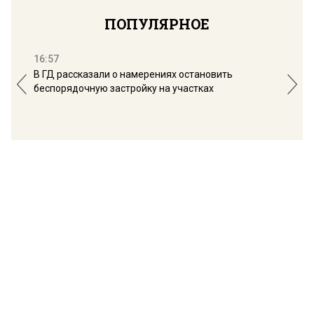
ПОПУЛЯРНОЕ
16:57
13:
В ГД рассказали о намерениях остановить
Соб
беспорядочную застройку на участках
пол