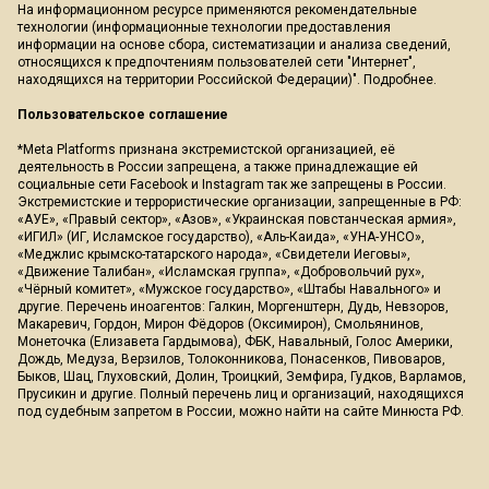
На информационном ресурсе применяются рекомендательные
технологии (информационные технологии предоставления
информации на основе сбора, систематизации и анализа сведений,
относящихся к предпочтениям пользователей сети "Интернет",
находящихся на территории Российской Федерации)".
Подробнее
.
Пользовательское соглашение
*Meta Platforms признана экстремистской организацией, её
деятельность в России запрещена, а также принадлежащие ей
социальные сети Facebook и Instagram так же запрещены в России.
Экстремистские и террористические организации, запрещенные в РФ:
«АУЕ», «Правый сектор», «Азов», «Украинская повстанческая армия»,
«ИГИЛ» (ИГ, Исламское государство), «Аль-Каида», «УНА-УНСО»,
«Меджлис крымско-татарского народа», «Свидетели Иеговы»,
«Движение Талибан», «Исламская группа», «Добровольчий рух»,
«Чёрный комитет», «Мужское государство», «Штабы Навального» и
другие. Перечень иноагентов: Галкин, Моргенштерн, Дудь, Невзоров,
Макаревич, Гордон, Мирон Фёдоров (Оксимирон), Смольянинов,
Монеточка (Елизавета Гардымова), ФБК, Навальный, Голос Америки,
Дождь, Медуза, Верзилов, Толоконникова, Понасенков, Пивоваров,
Быков, Шац, Глуховский, Долин, Троицкий, Земфира, Гудков, Варламов,
Прусикин и другие. Полный перечень лиц и организаций, находящихся
под судебным запретом в России, можно найти на сайте Минюста РФ.