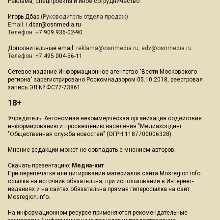
Реклама, спецпроекты и иное сотрудничество:
Игорь Дбар
(Руководитель отдела продаж)
Email:
i.dbar@osnmedia.ru
Телефон:
+7 909 936-02-90
Дополнительные email:
reklama@osnmedia.ru
,
adv@osnmedia.ru
Телефон:
+7 495 004-56-11
Сетевое издание Информационное агентство "Вести Московского
региона" зарегистрировано Роскомнадзором 05.10.2018, реестровая
запись ЭЛ № ФС77-73861.
18+
Учредитель: Автономная некоммерческая организация содействия
информированию и просвещению населения "Медиахолдинг
"Общественная служба новостей" (ОГРН 1187700006328).
Мнение редакции может не совпадать с мнением авторов.
Скачать презентацию:
Медиа-кит
При перепечатке или цитировании материалов сайта Mosregion.info
ссылка на источник обязательна, при использовании в Интернет-
изданиях и на сайтах обязательна прямая гиперссылка на сайт
Mosregion.info.
На информационном ресурсе применяются рекомендательные