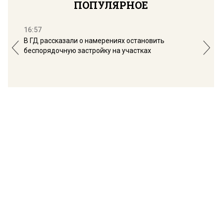
ПОПУЛЯРНОЕ
16:57
13:
В ГД рассказали о намерениях остановить
Соб
беспорядочную застройку на участках
пол