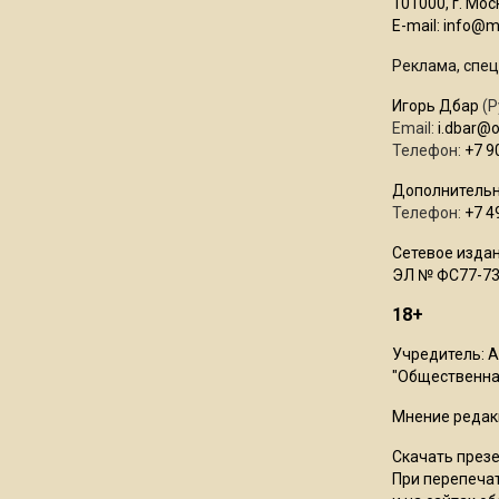
101000, г. Моск
E-mail:
info@mo
Реклама, спец
Игорь Дбар
(Р
Email:
i.dbar@
Телефон:
+7 9
Дополнительн
Телефон:
+7 4
Сетевое издан
ЭЛ № ФС77-73
18+
Учредитель: 
"Общественная
Мнение редак
Скачать през
При перепечат