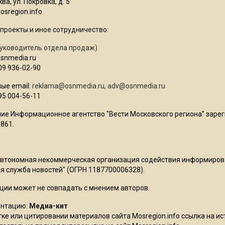
ва, ул. Покровка, д. 5
sregion.info
проекты и иное сотрудничество:
уководитель отдела продаж)
osnmedia.ru
09 936-02-90
ые email:
reklama@osnmedia.ru
,
adv@osnmedia.ru
95 004-56-11
ие Информационное агентство "Вести Московского региона" зарег
861.
Автономная некоммерческая организация содействия информиро
 служба новостей" (ОГРН 1187700006328).
ции может не совпадать с мнением авторов.
ентацию:
Медиа-кит
ке или цитировании материалов сайта Mosregion.info ссылка на и