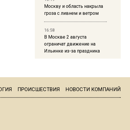
Москву и область накрыла
гроза с ливнем и ветром
16:58
В Москве 2 августа
ограничат движение на
Ильинке из-за праздника
15:33
Россиянам объяснили,
можно ли пользоваться
Telegram после обвинений
ОГИЯ
ПРОИСШЕСТВИЯ
НОВОСТИ КОМПАНИЙ
против Дурова
22:24
На Москву обрушится до 17
литров дождя на