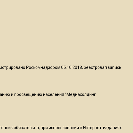
квадратный метр
13:50
Опубликовано видео с
Коломенского хлебозавода:
пиццы валяются на полу
16:53
Роман Терюшков назвал
истрировано Роскомнадзором 05.10.2018, реестровая запись
причину банкротства
«Химок»
ванию и просвещению населения "Медиахолдинг
13:27
В Подмосковье прекратили
гражданство 88 человек и
аннулировали 2600 ВНЖ
сточник обязательна, при использовании в Интернет-изданиях