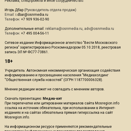
Реклама, спецпроекты и иное сотрудничество:
Игорь Дбар
(Руководитель отдела продаж)
Email:
i.dbar@osnmedia.ru
Телефон:
+7 909 936-02-90
Дополнительные email:
reklama@osnmedia.ru
,
adv@osnmedia.ru
Телефон:
+7 495 004-56-11
Сетевое издание Информационное агентство "Вести Московского
региона" зарегистрировано Роскомнадзором 05.10.2018, реестровая
запись ЭЛ № ФС77-73861.
18+
Учредитель: Автономная некоммерческая организация содействия
информированию и просвещению населения "Медиахолдинг
"Общественная служба новостей" (ОГРН 1187700006328).
Мнение редакции может не совпадать с мнением авторов.
Скачать презентацию:
Медиа-кит
При перепечатке или цитировании материалов сайта Mosregion.info
ссылка на источник обязательна, при использовании в Интернет-
изданиях и на сайтах обязательна прямая гиперссылка на сайт
Mosregion.info.
На информационном ресурсе применяются рекомендательные