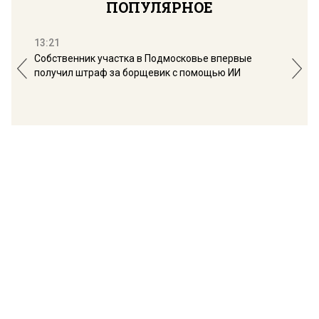
ПОПУЛЯРНОЕ
13:21
16:
Собственник участка в Подмосковье впервые
Мос
получил штраф за борщевик с помощью ИИ
обо