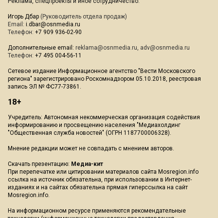
Реклама, спецпроекты и иное сотрудничество:
Игорь Дбар
(Руководитель отдела продаж)
Email:
i.dbar@osnmedia.ru
Телефон:
+7 909 936-02-90
Дополнительные email:
reklama@osnmedia.ru
,
adv@osnmedia.ru
Телефон:
+7 495 004-56-11
Сетевое издание Информационное агентство "Вести Московского
региона" зарегистрировано Роскомнадзором 05.10.2018, реестровая
запись ЭЛ № ФС77-73861.
18+
Учредитель: Автономная некоммерческая организация содействия
информированию и просвещению населения "Медиахолдинг
"Общественная служба новостей" (ОГРН 1187700006328).
Мнение редакции может не совпадать с мнением авторов.
Скачать презентацию:
Медиа-кит
При перепечатке или цитировании материалов сайта Mosregion.info
ссылка на источник обязательна, при использовании в Интернет-
изданиях и на сайтах обязательна прямая гиперссылка на сайт
Mosregion.info.
На информационном ресурсе применяются рекомендательные