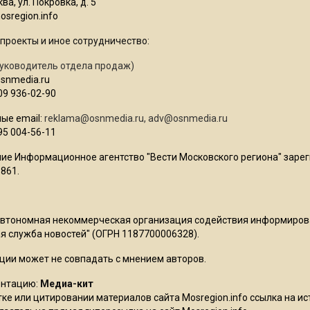
ва, ул. Покровка, д. 5
sregion.info
проекты и иное сотрудничество:
уководитель отдела продаж)
osnmedia.ru
09 936-02-90
ые email:
reklama@osnmedia.ru
,
adv@osnmedia.ru
95 004-56-11
ие Информационное агентство "Вести Московского региона" зарег
861.
Автономная некоммерческая организация содействия информиро
 служба новостей" (ОГРН 1187700006328).
ции может не совпадать с мнением авторов.
ентацию:
Медиа-кит
ке или цитировании материалов сайта Mosregion.info ссылка на и