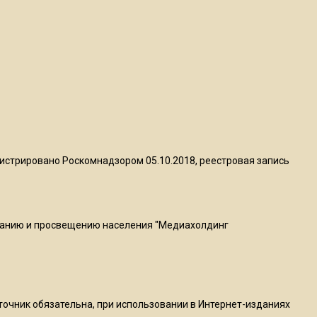
квадратный метр
13:50
Опубликовано видео с
Коломенского хлебозавода:
пиццы валяются на полу
16:53
Роман Терюшков назвал
истрировано Роскомнадзором 05.10.2018, реестровая запись
причину банкротства
«Химок»
ванию и просвещению населения "Медиахолдинг
13:27
В Подмосковье прекратили
гражданство 88 человек и
аннулировали 2600 ВНЖ
сточник обязательна, при использовании в Интернет-изданиях