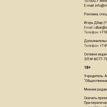
101000, г. Моск
E-mail:
info@mo
Реклама, спец
Игорь Дбар
(Р
Email:
i.dbar@
Телефон:
+7 9
Дополнительн
Телефон:
+7 4
Сетевое издан
ЭЛ № ФС77-73
18+
Учредитель: 
"Общественная
Мнение редак
Скачать през
При перепечат