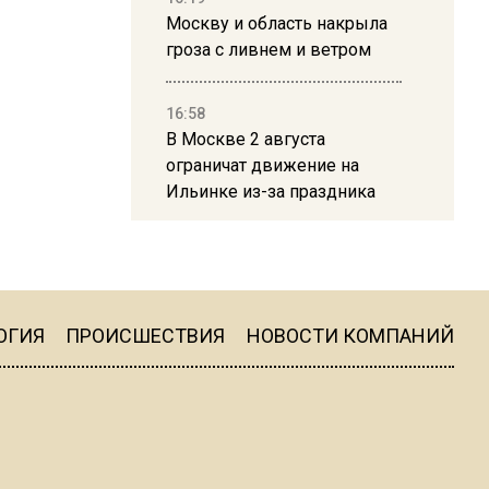
Москву и область накрыла
гроза с ливнем и ветром
16:58
В Москве 2 августа
ограничат движение на
Ильинке из-за праздника
15:33
Россиянам объяснили,
можно ли пользоваться
Telegram после обвинений
ОГИЯ
ПРОИСШЕСТВИЯ
НОВОСТИ КОМПАНИЙ
против Дурова
22:24
На Москву обрушится до 17
литров дождя на