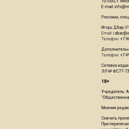
101000, г. Моск
E-mail:
info@mo
Реклама, спец
Игорь Дбар
(Р
Email:
i.dbar@
Телефон:
+7 9
Дополнительн
Телефон:
+7 4
Сетевое издан
ЭЛ № ФС77-73
18+
Учредитель: 
"Общественная
Мнение редак
Скачать през
При перепечат