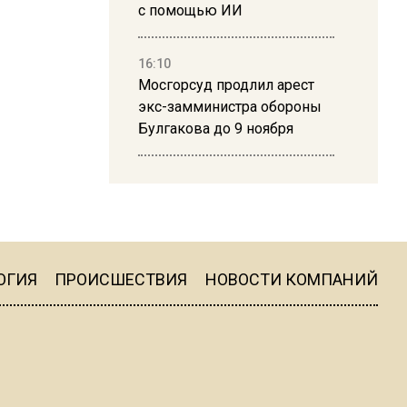
с помощью ИИ
16:10
Мосгорсуд продлил арест
экс-замминистра обороны
Булгакова до 9 ноября
13:50
Дима Билан ответил на
критику концерта в Москве
ОГИЯ
ПРОИСШЕСТВИЯ
НОВОСТИ КОМПАНИЙ
16:19
Москву и область накрыла
гроза с ливнем и ветром
16:58
В Москве 2 августа