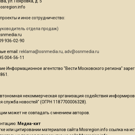
ва, ул. Покровка, д. 5
sregion.info
проекты и иное сотрудничество:
уководитель отдела продаж)
osnmedia.ru
09 936-02-90
ые email:
reklama@osnmedia.ru
,
adv@osnmedia.ru
95 004-56-11
ие Информационное агентство "Вести Московского региона" зарег
861.
Автономная некоммерческая организация содействия информиро
 служба новостей" (ОГРН 1187700006328).
ции может не совпадать с мнением авторов.
ентацию:
Медиа-кит
ке или цитировании материалов сайта Mosregion.info ссылка на и