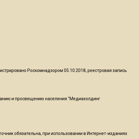
ограничат движение на
Ильинке из-за праздника
15:33
Россиянам объяснили,
можно ли пользоваться
Telegram после обвинений
против Дурова
истрировано Роскомнадзором 05.10.2018, реестровая запись
22:24
На Москву обрушится до 17
литров дождя на
ванию и просвещению населения "Медиахолдинг
квадратный метр
13:50
Опубликовано видео с
Коломенского хлебозавода:
сточник обязательна, при использовании в Интернет-изданиях