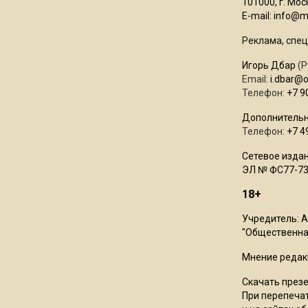
101000, г. Моск
E-mail:
info@mo
Реклама, спец
Игорь Дбар
(Р
Email:
i.dbar@
Телефон:
+7 9
Дополнительн
Телефон:
+7 4
Сетевое издан
ЭЛ № ФС77-73
18+
Учредитель: 
"Общественная
Мнение редак
Скачать през
При перепечат