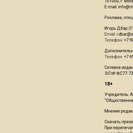
101000, г. Моск
E-mail:
info@mo
Реклама, спец
Игорь Дбар
(Р
Email:
i.dbar@
Телефон:
+7 9
Дополнительн
Телефон:
+7 4
Сетевое издан
ЭЛ № ФС77-73
18+
Учредитель: 
"Общественная
Мнение редак
Скачать през
При перепечат