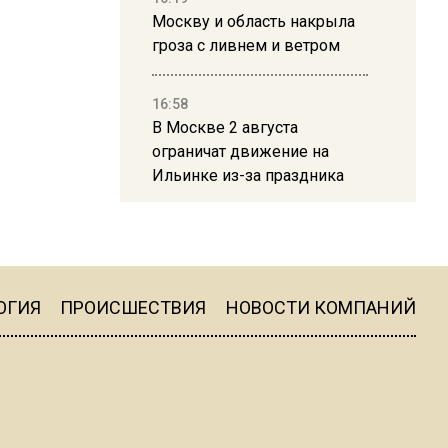
Москву и область накрыла
гроза с ливнем и ветром
16:58
В Москве 2 августа
ограничат движение на
Ильинке из-за праздника
15:33
Россиянам объяснили,
можно ли пользоваться
Telegram после обвинений
ОГИЯ
ПРОИСШЕСТВИЯ
НОВОСТИ КОМПАНИЙ
против Дурова
22:24
На Москву обрушится до 17
литров дождя на