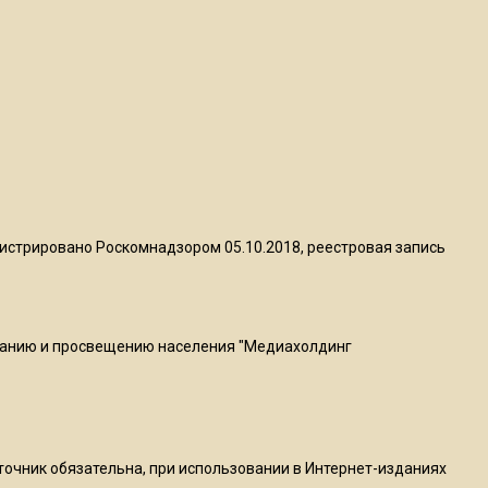
квадратный метр
13:50
Опубликовано видео с
Коломенского хлебозавода:
пиццы валяются на полу
16:53
Роман Терюшков назвал
истрировано Роскомнадзором 05.10.2018, реестровая запись
причину банкротства
«Химок»
ванию и просвещению населения "Медиахолдинг
13:27
В Подмосковье прекратили
гражданство 88 человек и
аннулировали 2600 ВНЖ
сточник обязательна, при использовании в Интернет-изданиях