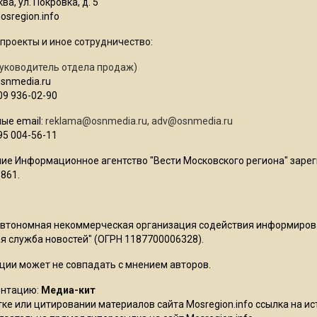
ва, ул. Покровка, д. 5
sregion.info
проекты и иное сотрудничество:
уководитель отдела продаж)
osnmedia.ru
09 936-02-90
ые email:
reklama@osnmedia.ru
,
adv@osnmedia.ru
95 004-56-11
ие Информационное агентство "Вести Московского региона" зарег
861.
Автономная некоммерческая организация содействия информиро
 служба новостей" (ОГРН 1187700006328).
ции может не совпадать с мнением авторов.
ентацию:
Медиа-кит
ке или цитировании материалов сайта Mosregion.info ссылка на и