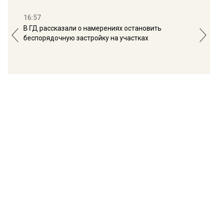
16:57
13:
В ГД рассказали о намерениях остановить
Соб
беспорядочную застройку на участках
пол