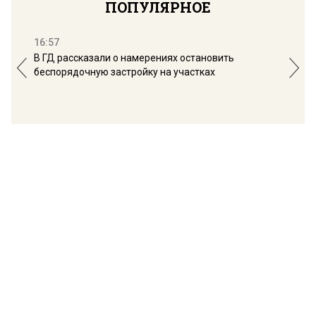
ПОПУЛЯРНОЕ
16:57
13:
В ГД рассказали о намерениях остановить
Соб
беспорядочную застройку на участках
пол