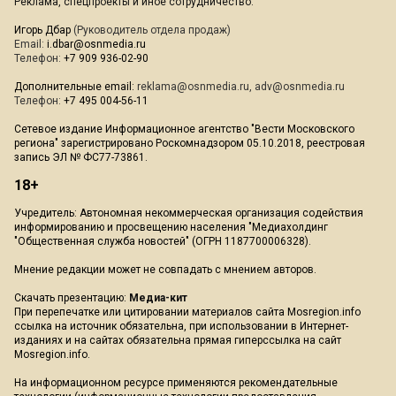
Реклама, спецпроекты и иное сотрудничество:
Игорь Дбар
(Руководитель отдела продаж)
Email:
i.dbar@osnmedia.ru
Телефон:
+7 909 936-02-90
Дополнительные email:
reklama@osnmedia.ru
,
adv@osnmedia.ru
Телефон:
+7 495 004-56-11
Сетевое издание Информационное агентство "Вести Московского
региона" зарегистрировано Роскомнадзором 05.10.2018, реестровая
запись ЭЛ № ФС77-73861.
18+
Учредитель: Автономная некоммерческая организация содействия
информированию и просвещению населения "Медиахолдинг
"Общественная служба новостей" (ОГРН 1187700006328).
Мнение редакции может не совпадать с мнением авторов.
Скачать презентацию:
Медиа-кит
При перепечатке или цитировании материалов сайта Mosregion.info
ссылка на источник обязательна, при использовании в Интернет-
изданиях и на сайтах обязательна прямая гиперссылка на сайт
Mosregion.info.
На информационном ресурсе применяются рекомендательные