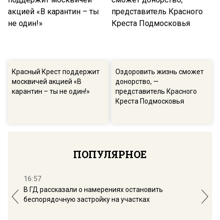
Красный Крест поддержит
Оздоровить жизнь сможет
москвичей акцией «В
донорство, —
карантин – ты не один!»
представитель Красного
Креста Подмосковья
ПОПУЛЯРНОЕ
16:57
13:
В ГД рассказали о намерениях остановить
Соб
беспорядочную застройку на участках
пол