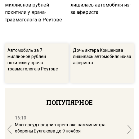
Автомобиль за 7
Дочь актера Кокшенова
миллионов рублей
лишилась автомобиля из-за
похитили у врача-
афериста
травматолога в Реутове
ПОПУЛЯРНОЕ
16:10
13:
Мосгорсуд продлил арест экс-замминистра
Дим
обороны Булгакова до 9 ноября