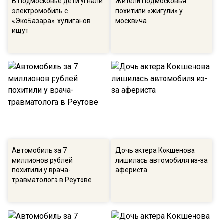
В Подмосковье дети угнали
Жители Подмосковья
электромобиль с
похитили «жигули» у
«ЭкоБазара»: хулиганов
москвича
ищут
Автомобиль за 7
Дочь актера Кокшенова
миллионов рублей
лишилась автомобиля из-за
похитили у врача-
афериста
травматолога в Реутове