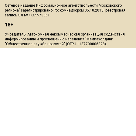
Сетевое издание Информационное агентство "Вести Московского
региона" зарегистрировано Роскомнадзором 05.10.2018, реестровая
запись ЭЛ № ФС77-73861.
18+
Учредитель: Автономная некоммерческая организация содействия
информированию и просвещению населения "Медиахолдинг
"Общественная служба новостей" (ОГРН 1187700006328).
Мнение редакции может не совпадать с мнением авторов.
Скачать презентацию:
Медиа-кит
При перепечатке или цитировании материалов сайта Mosregion.info
ссылка на источник обязательна, при использовании в Интернет-
изданиях и на сайтах обязательна прямая гиперссылка на сайт
Mosregion.info.
На информационном ресурсе применяются рекомендательные
технологии (информационные технологии предоставления
информации на основе сбора, систематизации и анализа сведений,
относящихся к предпочтениям пользователей сети "Интернет",
находящихся на территории Российской Федерации)".
Подробнее
.
Пользовательское соглашение
*Meta Platforms признана экстремистской организацией, её