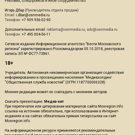
Реклама, спецпроекты и иное сотрудничество:
Игорь Дбар
(Руководитель отдела продаж)
Email:
i.dbar@osnmedia.ru
Телефон:
+7 909 936-02-90
Дополнительные email:
reklama@osnmedia.ru
,
adv@osnmedia.ru
Телефон:
+7 495 004-56-11
Сетевое издание Информационное агентство "Вести Московского
региона" зарегистрировано Роскомнадзором 05.10.2018, реестровая
запись ЭЛ № ФС77-73861.
18+
Учредитель: Автономная некоммерческая организация содействия
информированию и просвещению населения "Медиахолдинг
"Общественная служба новостей" (ОГРН 1187700006328).
Мнение редакции может не совпадать с мнением авторов.
Скачать презентацию:
Медиа-кит
При перепечатке или цитировании материалов сайта Mosregion.info
ссылка на источник обязательна, при использовании в Интернет-
изданиях и на сайтах обязательна прямая гиперссылка на сайт
Mosregion.info.
На информационном ресурсе применяются рекомендательные