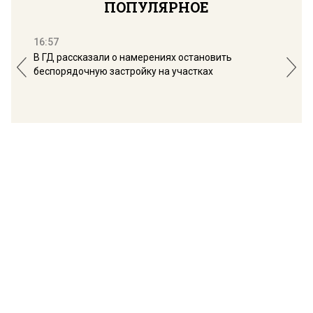
ПОПУЛЯРНОЕ
16:57
13:
В ГД рассказали о намерениях остановить
Соб
беспорядочную застройку на участках
пол