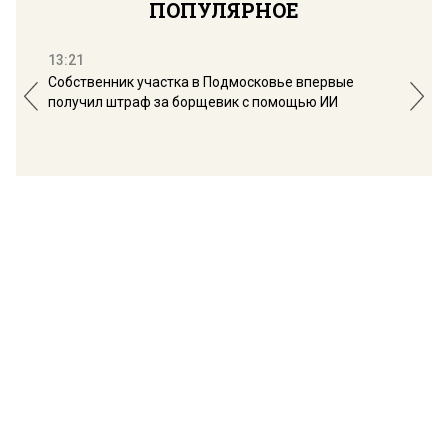
ПОПУЛЯРНОЕ
13:21
16:
Собственник участка в Подмосковье впервые
Мос
получил штраф за борщевик с помощью ИИ
обо