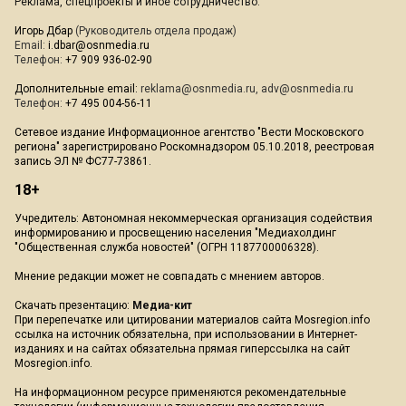
Реклама, спецпроекты и иное сотрудничество:
Игорь Дбар
(Руководитель отдела продаж)
Email:
i.dbar@osnmedia.ru
Телефон:
+7 909 936-02-90
Дополнительные email:
reklama@osnmedia.ru
,
adv@osnmedia.ru
Телефон:
+7 495 004-56-11
Сетевое издание Информационное агентство "Вести Московского
региона" зарегистрировано Роскомнадзором 05.10.2018, реестровая
запись ЭЛ № ФС77-73861.
18+
Учредитель: Автономная некоммерческая организация содействия
информированию и просвещению населения "Медиахолдинг
"Общественная служба новостей" (ОГРН 1187700006328).
Мнение редакции может не совпадать с мнением авторов.
Скачать презентацию:
Медиа-кит
При перепечатке или цитировании материалов сайта Mosregion.info
ссылка на источник обязательна, при использовании в Интернет-
изданиях и на сайтах обязательна прямая гиперссылка на сайт
Mosregion.info.
На информационном ресурсе применяются рекомендательные