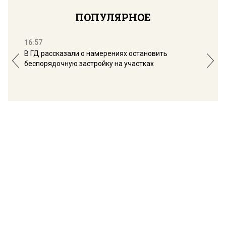
ПОПУЛЯРНОЕ
16:57
13:
В ГД рассказали о намерениях остановить
Соб
беспорядочную застройку на участках
пол