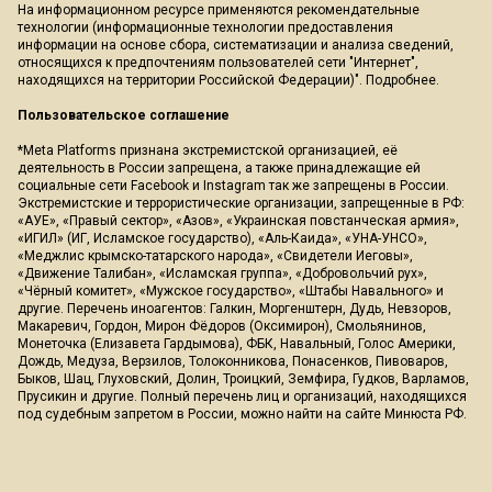
На информационном ресурсе применяются рекомендательные
технологии (информационные технологии предоставления
информации на основе сбора, систематизации и анализа сведений,
относящихся к предпочтениям пользователей сети "Интернет",
находящихся на территории Российской Федерации)".
Подробнее
.
Пользовательское соглашение
*Meta Platforms признана экстремистской организацией, её
деятельность в России запрещена, а также принадлежащие ей
социальные сети Facebook и Instagram так же запрещены в России.
Экстремистские и террористические организации, запрещенные в РФ:
«АУЕ», «Правый сектор», «Азов», «Украинская повстанческая армия»,
«ИГИЛ» (ИГ, Исламское государство), «Аль-Каида», «УНА-УНСО»,
«Меджлис крымско-татарского народа», «Свидетели Иеговы»,
«Движение Талибан», «Исламская группа», «Добровольчий рух»,
«Чёрный комитет», «Мужское государство», «Штабы Навального» и
другие. Перечень иноагентов: Галкин, Моргенштерн, Дудь, Невзоров,
Макаревич, Гордон, Мирон Фёдоров (Оксимирон), Смольянинов,
Монеточка (Елизавета Гардымова), ФБК, Навальный, Голос Америки,
Дождь, Медуза, Верзилов, Толоконникова, Понасенков, Пивоваров,
Быков, Шац, Глуховский, Долин, Троицкий, Земфира, Гудков, Варламов,
Прусикин и другие. Полный перечень лиц и организаций, находящихся
под судебным запретом в России, можно найти на сайте Минюста РФ.