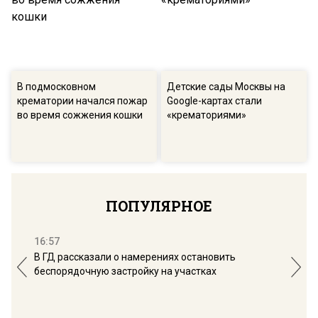
В подмосковном
Детские сады Москвы на
крематории начался пожар
Google-картах стали
во время сожжения кошки
«крематориями»
ПОПУЛЯРНОЕ
16:57
13:
В ГД рассказали о намерениях остановить
Соб
беспорядочную застройку на участках
пол