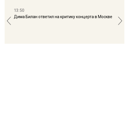
13:50
16:
Дима Билан ответил на критику концерта в Москве
Мос