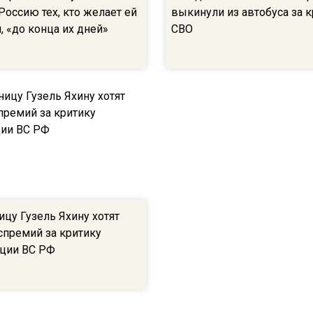
Россию тех, кто желает ей
выкинули из автобуса за 
, «до конца их дней»
СВО
цу Гузель Яхину хотят
спремий за критику
ции ВС РФ