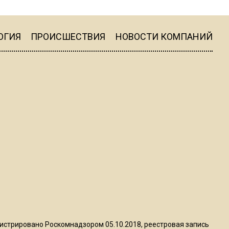
МЧС предупредило об
опасности купания при
перепаде температуры в 10
ОГИЯ
ПРОИСШЕСТВИЯ
НОВОСТИ КОМПАНИЙ
градусов
16:13
В Подмосковье с 3 августа
повысят тарифы на платные
парковки
14:34
Из-за ливня и грозы в
Москве могут отменить
рейсы
14:48
В ОП предложили ввести
допвыплату для россиян
истрировано Роскомнадзором 05.10.2018, реестровая запись