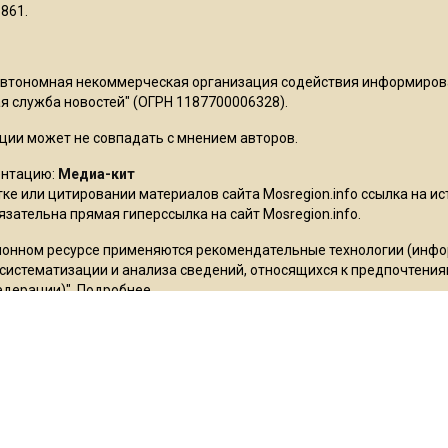
861.
Автономная некоммерческая организация содействия информиро
 служба новостей" (ОГРН 1187700006328).
ции может не совпадать с мнением авторов.
ентацию:
Медиа-кит
ке или цитировании материалов сайта Mosregion.info ссылка на и
бязательна прямая гиперссылка на сайт Mosregion.info.
онном ресурсе применяются рекомендательные технологии (инф
 систематизации и анализа сведений, относящихся к предпочтения
едерации)".
Подробнее
.
ьское соглашение
ms признана экстремистской организацией, её деятельность в Ро
stagram так же запрещены в России. Экстремистские и террористи
в», «Украинская повстанческая армия», «ИГИЛ» (ИГ, Исламское гос
рода», «Свидетели Иеговы», «Движение Талибан», «Исламская груп
 «Штабы Навального» и другие. Перечень иноагентов: Галкин, Мор