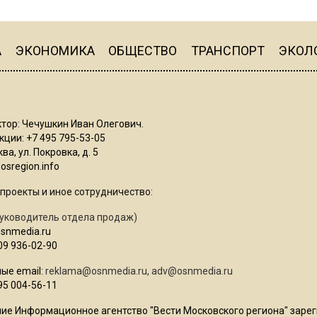
А
ЭКОНОМИКА
ОБЩЕСТВО
ТРАНСПОРТ
ЭКОЛ
тор: Чечушкин Иван Олегович.
ции: +7 495 795-53-05
ва, ул. Покровка, д. 5
sregion.info
проекты и иное сотрудничество:
уководитель отдела продаж)
osnmedia.ru
09 936-02-90
ые email:
reklama@osnmedia.ru
,
adv@osnmedia.ru
95 004-56-11
ие Информационное агентство "Вести Московского региона" зарег