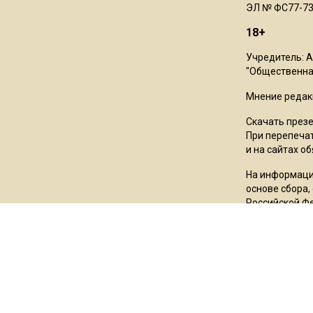
ЭЛ № ФС77-73
18+
Учредитель: 
"Общественная
Мнение редак
Скачать през
При перепечат
и на сайтах о
На информаци
основе сбора,
Российской Ф
Пользовател
*Meta Platfor
Facebook и In
сектор», «Азо
татарского на
государство»,