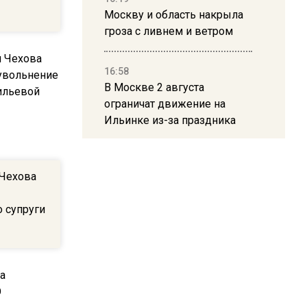
Москву и область накрыла
гроза с ливнем и ветром
16:58
В Москве 2 августа
ограничат движение на
Ильинке из-за праздника
15:33
 Чехова
Россиянам объяснили,
можно ли пользоваться
о супруги
Telegram после обвинений
против Дурова
22:24
На Москву обрушится до 17
литров дождя на