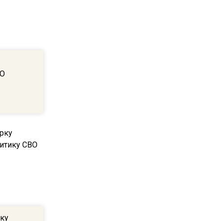
квадратный метр
13:50
Опубликовано видео с
Коломенского хлебозавода:
а
пиццы валяются на полу
ВО
16:53
Роман Терюшков назвал
причину банкротства
«Химок»
13:27
В Подмосковье прекратили
гражданство 88 человек и
аннулировали 2600 ВНЖ
ку