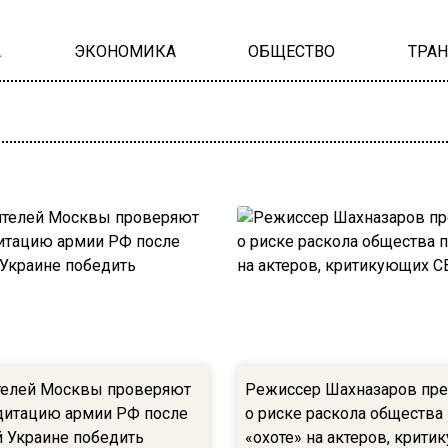
А
ЭКОНОМИКА
ОБЩЕСТВО
ТРА
телей Москвы проверяют
Режиссер Шахназаров пр
дитацию армии РФ после
о риске раскола общества
 Украине победить
«охоте» на актеров, крит