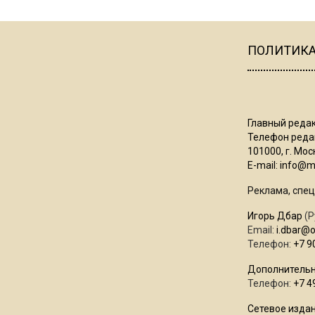
ПОЛИТИК
Главный редак
Телефон редак
101000, г. Моск
E-mail:
info@mo
Реклама, спец
Игорь Дбар
(Р
Email:
i.dbar@
Телефон:
+7 9
Дополнительн
Телефон:
+7 4
Сетевое издан