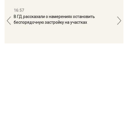
16:57
13:
В ГД рассказали о намерениях остановить
Соб
беспорядочную застройку на участках
пол