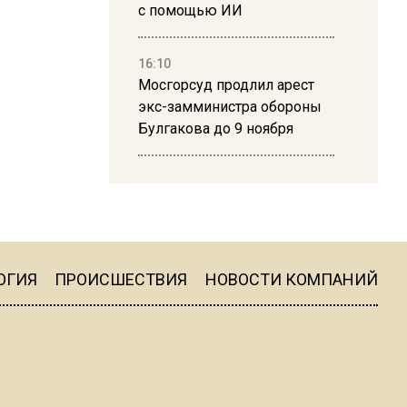
с помощью ИИ
16:10
Мосгорсуд продлил арест
экс-замминистра обороны
Булгакова до 9 ноября
13:50
Дима Билан ответил на
критику концерта в Москве
ОГИЯ
ПРОИСШЕСТВИЯ
НОВОСТИ КОМПАНИЙ
16:19
Москву и область накрыла
гроза с ливнем и ветром
16:58
В Москве 2 августа