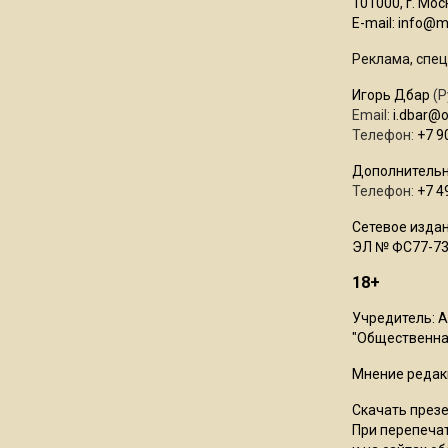
101000, г. Моск
E-mail:
info@mo
Реклама, спец
Игорь Дбар
(Р
Email:
i.dbar@
Телефон:
+7 9
Дополнительн
Телефон:
+7 4
Сетевое издан
ЭЛ № ФС77-73
18+
Учредитель: 
"Общественная
Мнение редак
Скачать през
При перепечат