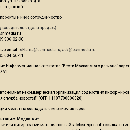
ва, ул. Покровка, д. 5
sregion.info
проекты и иное сотрудничество:
уководитель отдела продаж)
osnmedia.ru
09 936-02-90
ые email:
reklama@osnmedia.ru
,
adv@osnmedia.ru
95 004-56-11
ие Информационное агентство "Вести Московского региона" зарег
861.
Автономная некоммерческая организация содействия информиро
 служба новостей" (ОГРН 1187700006328).
ции может не совпадать с мнением авторов.
ентацию:
Медиа-кит
ке или цитировании материалов сайта Mosregion.info ссылка на и