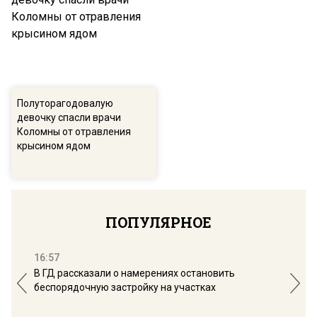
Полуторагодовалую
девочку спасли врачи
Коломны от отравления
крысином ядом
ПОПУЛЯРНОЕ
16:57
13:
В ГД рассказали о намерениях остановить
Соб
беспорядочную застройку на участках
пол