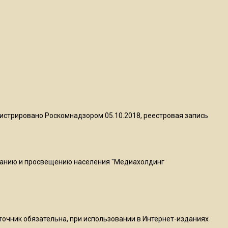
квадратный метр
13:50
Опубликовано видео с
Коломенского хлебозавода:
пиццы валяются на полу
16:53
Роман Терюшков назвал
истрировано Роскомнадзором 05.10.2018, реестровая запись
причину банкротства
«Химок»
ванию и просвещению населения "Медиахолдинг
13:27
В Подмосковье прекратили
гражданство 88 человек и
аннулировали 2600 ВНЖ
сточник обязательна, при использовании в Интернет-изданиях