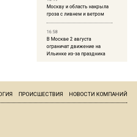
Москву и область накрыла
гроза с ливнем и ветром
16:58
В Москве 2 августа
ограничат движение на
Ильинке из-за праздника
15:33
Россиянам объяснили,
можно ли пользоваться
Telegram после обвинений
ОГИЯ
ПРОИСШЕСТВИЯ
НОВОСТИ КОМПАНИЙ
против Дурова
22:24
На Москву обрушится до 17
литров дождя на