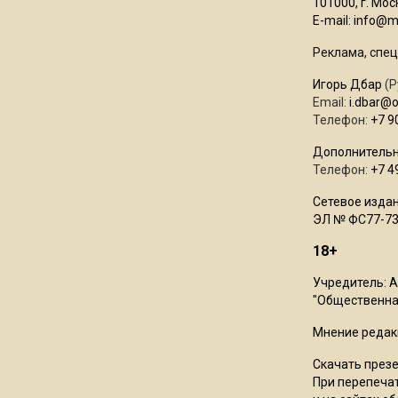
101000, г. Моск
E-mail:
info@mo
Реклама, спец
Игорь Дбар
(Р
Email:
i.dbar@
Телефон:
+7 9
Дополнительн
Телефон:
+7 4
Сетевое издан
ЭЛ № ФС77-73
18+
Учредитель: 
"Общественная
Мнение редак
Скачать през
При перепечат