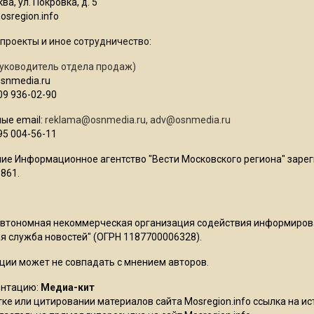
ва, ул. Покровка, д. 5
sregion.info
проекты и иное сотрудничество:
уководитель отдела продаж)
osnmedia.ru
09 936-02-90
ые email:
reklama@osnmedia.ru
,
adv@osnmedia.ru
95 004-56-11
ие Информационное агентство "Вести Московского региона" зарег
861.
Автономная некоммерческая организация содействия информиро
 служба новостей" (ОГРН 1187700006328).
ции может не совпадать с мнением авторов.
ентацию:
Медиа-кит
ке или цитировании материалов сайта Mosregion.info ссылка на и