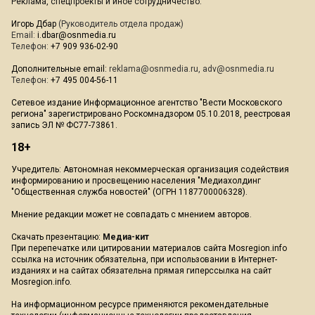
Реклама, спецпроекты и иное сотрудничество:
Игорь Дбар
(Руководитель отдела продаж)
Email:
i.dbar@osnmedia.ru
Телефон:
+7 909 936-02-90
Дополнительные email:
reklama@osnmedia.ru
,
adv@osnmedia.ru
Телефон:
+7 495 004-56-11
Сетевое издание Информационное агентство "Вести Московского
региона" зарегистрировано Роскомнадзором 05.10.2018, реестровая
запись ЭЛ № ФС77-73861.
18+
Учредитель: Автономная некоммерческая организация содействия
информированию и просвещению населения "Медиахолдинг
"Общественная служба новостей" (ОГРН 1187700006328).
Мнение редакции может не совпадать с мнением авторов.
Скачать презентацию:
Медиа-кит
При перепечатке или цитировании материалов сайта Mosregion.info
ссылка на источник обязательна, при использовании в Интернет-
изданиях и на сайтах обязательна прямая гиперссылка на сайт
Mosregion.info.
На информационном ресурсе применяются рекомендательные