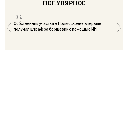
ПОПУЛЯРНОЕ
13:21
16:
Собственник участка в Подмосковье впервые
Мос
получил штраф за борщевик с помощью ИИ
обо