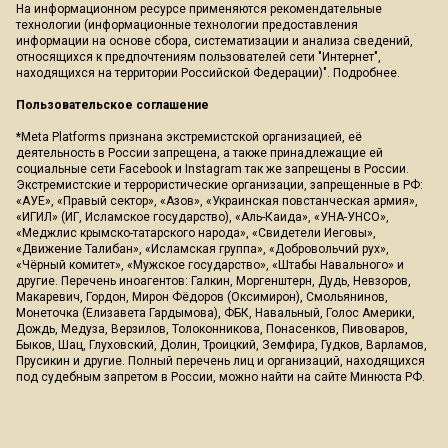
На информационном ресурсе применяются рекомендательные
технологии (информационные технологии предоставления
информации на основе сбора, систематизации и анализа сведений,
относящихся к предпочтениям пользователей сети "Интернет",
находящихся на территории Российской Федерации)".
Подробнее
.
Пользовательское соглашение
*Meta Platforms признана экстремистской организацией, её
деятельность в России запрещена, а также принадлежащие ей
социальные сети Facebook и Instagram так же запрещены в России.
Экстремистские и террористические организации, запрещенные в РФ:
«АУЕ», «Правый сектор», «Азов», «Украинская повстанческая армия»,
«ИГИЛ» (ИГ, Исламское государство), «Аль-Каида», «УНА-УНСО»,
«Меджлис крымско-татарского народа», «Свидетели Иеговы»,
«Движение Талибан», «Исламская группа», «Добровольчий рух»,
«Чёрный комитет», «Мужское государство», «Штабы Навального» и
другие. Перечень иноагентов: Галкин, Моргенштерн, Дудь, Невзоров,
Макаревич, Гордон, Мирон Фёдоров (Оксимирон), Смольянинов,
Монеточка (Елизавета Гардымова), ФБК, Навальный, Голос Америки,
Дождь, Медуза, Верзилов, Толоконникова, Понасенков, Пивоваров,
Быков, Шац, Глуховский, Долин, Троицкий, Земфира, Гудков, Варламов,
Прусикин и другие. Полный перечень лиц и организаций, находящихся
под судебным запретом в России, можно найти на сайте Минюста РФ.