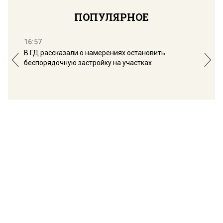
ПОПУЛЯРНОЕ
16:57
13:
В ГД рассказали о намерениях остановить
Соб
беспорядочную застройку на участках
пол