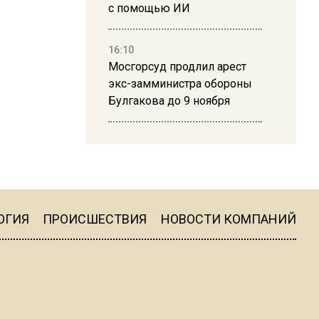
с помощью ИИ
16:10
Мосгорсуд продлил арест
экс-замминистра обороны
Булгакова до 9 ноября
13:50
Дима Билан ответил на
критику концерта в Москве
ОГИЯ
ПРОИСШЕСТВИЯ
НОВОСТИ КОМПАНИЙ
16:19
Москву и область накрыла
гроза с ливнем и ветром
16:58
В Москве 2 августа