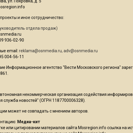
ва, ул. Покровка, д. 5
sregion.info
проекты и иное сотрудничество:
уководитель отдела продаж)
osnmedia.ru
09 936-02-90
ые email:
reklama@osnmedia.ru
,
adv@osnmedia.ru
95 004-56-11
ие Информационное агентство "Вести Московского региона" зарег
861.
Автономная некоммерческая организация содействия информиро
 служба новостей" (ОГРН 1187700006328).
ции может не совпадать с мнением авторов.
ентацию:
Медиа-кит
ке или цитировании материалов сайта Mosregion.info ссылка на и