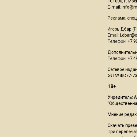
101000, г. Моск
E-mail:
info@mo
Реклама, спец
Игорь Дбар
(Р
Email:
i.dbar@
Телефон:
+7 9
Дополнительн
Телефон:
+7 4
Сетевое издан
ЭЛ № ФС77-73
18+
Учредитель: 
"Общественная
Мнение редак
Скачать през
При перепечат