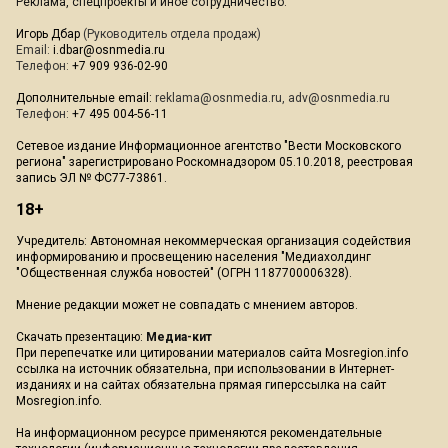
Реклама, спецпроекты и иное сотрудничество:
Игорь Дбар
(Руководитель отдела продаж)
Email:
i.dbar@osnmedia.ru
Телефон:
+7 909 936-02-90
Дополнительные email:
reklama@osnmedia.ru
,
adv@osnmedia.ru
Телефон:
+7 495 004-56-11
Сетевое издание Информационное агентство "Вести Московского
региона" зарегистрировано Роскомнадзором 05.10.2018, реестровая
запись ЭЛ № ФС77-73861.
18+
Учредитель: Автономная некоммерческая организация содействия
информированию и просвещению населения "Медиахолдинг
"Общественная служба новостей" (ОГРН 1187700006328).
Мнение редакции может не совпадать с мнением авторов.
Скачать презентацию:
Медиа-кит
При перепечатке или цитировании материалов сайта Mosregion.info
ссылка на источник обязательна, при использовании в Интернет-
изданиях и на сайтах обязательна прямая гиперссылка на сайт
Mosregion.info.
На информационном ресурсе применяются рекомендательные