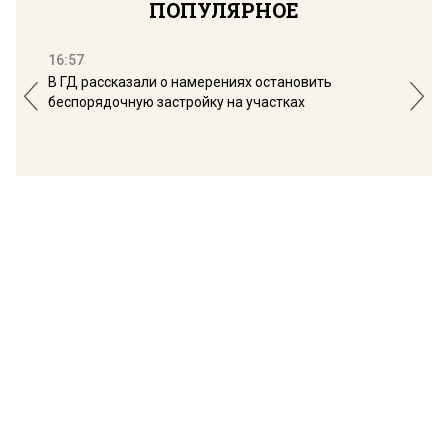
ПОПУЛЯРНОЕ
16:57
13:
В ГД рассказали о намерениях остановить
Соб
беспорядочную застройку на участках
пол