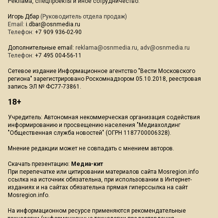
Реклама, спецпроекты и иное сотрудничество:
Игорь Дбар
(Руководитель отдела продаж)
Email:
i.dbar@osnmedia.ru
Телефон:
+7 909 936-02-90
Дополнительные email:
reklama@osnmedia.ru
,
adv@osnmedia.ru
Телефон:
+7 495 004-56-11
Сетевое издание Информационное агентство "Вести Московского
региона" зарегистрировано Роскомнадзором 05.10.2018, реестровая
запись ЭЛ № ФС77-73861.
18+
Учредитель: Автономная некоммерческая организация содействия
информированию и просвещению населения "Медиахолдинг
"Общественная служба новостей" (ОГРН 1187700006328).
Мнение редакции может не совпадать с мнением авторов.
Скачать презентацию:
Медиа-кит
При перепечатке или цитировании материалов сайта Mosregion.info
ссылка на источник обязательна, при использовании в Интернет-
изданиях и на сайтах обязательна прямая гиперссылка на сайт
Mosregion.info.
На информационном ресурсе применяются рекомендательные