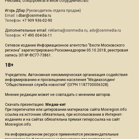
Реклама, спецпроекты и иное сотрудничество:
Игорь Дбар
(Руководитель отдела продаж)
Email:
i.dbar@osnmedia.ru
Телефон:
+7 909 936-02-90
Дополнительные email:
reklama@osnmedia.ru
,
adv@osnmedia.ru
Телефон:
+7 495 004-56-11
Сетевое издание Информационное агентство "Вести Московского
региона" зарегистрировано Роскомнадзором 05.10.2018, реестровая
запись ЭЛ № ФС77-73861.
18+
Учредитель: Автономная некоммерческая организация содействия
информированию и просвещению населения "Медиахолдинг
"Общественная служба новостей" (ОГРН 1187700006328).
Мнение редакции может не совпадать с мнением авторов.
Скачать презентацию:
Медиа-кит
При перепечатке или цитировании материалов сайта Mosregion.info
ссылка на источник обязательна, при использовании в Интернет-
изданиях и на сайтах обязательна прямая гиперссылка на сайт
Mosregion.info.
На информационном ресурсе применяются рекомендательные