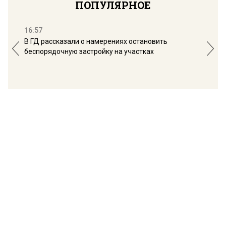
ПОПУЛЯРНОЕ
16:57
13:
В ГД рассказали о намерениях остановить
Соб
беспорядочную застройку на участках
пол