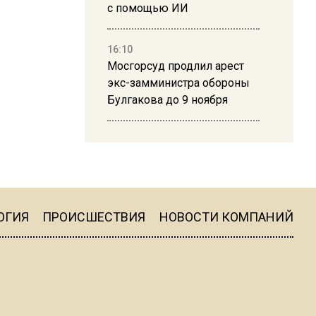
с помощью ИИ
16:10
Мосгорсуд продлил арест
экс-замминистра обороны
Булгакова до 9 ноября
13:50
Дима Билан ответил на
критику концерта в Москве
ОГИЯ
ПРОИСШЕСТВИЯ
НОВОСТИ КОМПАНИЙ
16:19
Москву и область накрыла
гроза с ливнем и ветром
16:58
В Москве 2 августа