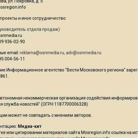
ва, ул. Покровка, д. 5
sregion.info
проекты и иное сотрудничество:
уководитель отдела продаж)
osnmedia.ru
09 936-02-90
ые email:
reklama@osnmedia.ru
,
adv@osnmedia.ru
95 004-56-11
ие Информационное агентство "Вести Московского региона" зарег
861.
Автономная некоммерческая организация содействия информиро
 служба новостей" (ОГРН 1187700006328).
ции может не совпадать с мнением авторов.
ентацию:
Медиа-кит
ке или цитировании материалов сайта Mosregion.info ссылка на и