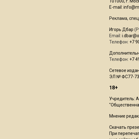
101000, г. Моск
E-mail:
info@mo
Реклама, спец
Игорь Дбар
(Р
Email:
i.dbar@
Телефон:
+7 9
Дополнительн
Телефон:
+7 4
Сетевое издан
ЭЛ № ФС77-73
18+
Учредитель: 
"Общественная
Мнение редак
Скачать през
При перепечат