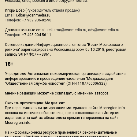
Реклама, спецпроекты и иное сотрудничество:
Игорь Дбар
(Руководитель отдела продаж)
Email:
i.dbar@osnmedia.ru
Телефон:
+7 909 936-02-90
Дополнительные email:
reklama@osnmedia.ru
,
adv@osnmedia.ru
Телефон:
+7 495 004-56-11
Сетевое издание Информационное агентство "Вести Московского
региона" зарегистрировано Роскомнадзором 05.10.2018, реестровая
запись ЭЛ № ФС77-73861.
18+
Учредитель: Автономная некоммерческая организация содействия
информированию и просвещению населения "Медиахолдинг
"Общественная служба новостей" (ОГРН 1187700006328).
Мнение редакции может не совпадать с мнением авторов.
Скачать презентацию:
Медиа-кит
При перепечатке или цитировании материалов сайта Mosregion.info
ссылка на источник обязательна, при использовании в Интернет-
изданиях и на сайтах обязательна прямая гиперссылка на сайт
Mosregion.info.
На информационном ресурсе применяются рекомендательные