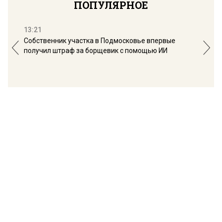
ПОПУЛЯРНОЕ
13:21
16:
Собственник участка в Подмосковье впервые
Мос
получил штраф за борщевик с помощью ИИ
обо