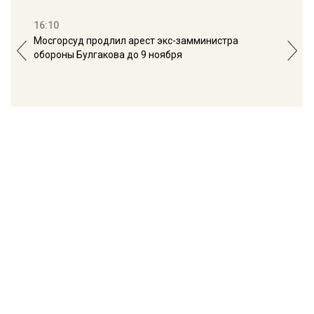
16:10
13:
Мосгорсуд продлил арест экс-замминистра
Дим
обороны Булгакова до 9 ноября