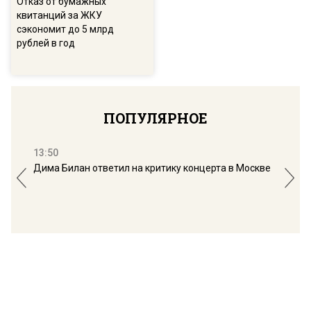
Отказ от бумажных
квитанций за ЖКУ
сэкономит до 5 млрд
рублей в год
ПОПУЛЯРНОЕ
13:50
16:
Дима Билан ответил на критику концерта в Москве
Мос