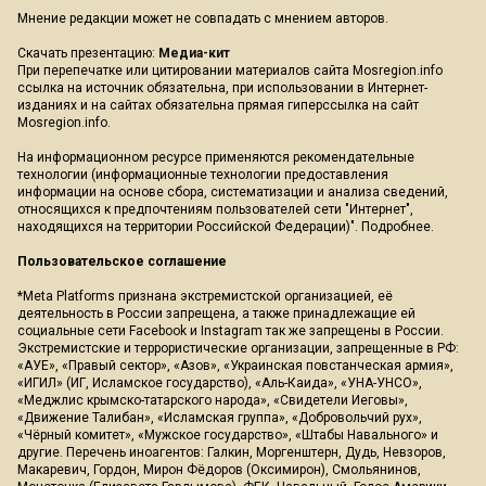
Мнение редакции может не совпадать с мнением авторов.
Скачать презентацию:
Медиа-кит
При перепечатке или цитировании материалов сайта Mosregion.info
ссылка на источник обязательна, при использовании в Интернет-
изданиях и на сайтах обязательна прямая гиперссылка на сайт
Mosregion.info.
На информационном ресурсе применяются рекомендательные
технологии (информационные технологии предоставления
информации на основе сбора, систематизации и анализа сведений,
относящихся к предпочтениям пользователей сети "Интернет",
находящихся на территории Российской Федерации)".
Подробнее
.
Пользовательское соглашение
*Meta Platforms признана экстремистской организацией, её
деятельность в России запрещена, а также принадлежащие ей
социальные сети Facebook и Instagram так же запрещены в России.
Экстремистские и террористические организации, запрещенные в РФ:
«АУЕ», «Правый сектор», «Азов», «Украинская повстанческая армия»,
«ИГИЛ» (ИГ, Исламское государство), «Аль-Каида», «УНА-УНСО»,
«Меджлис крымско-татарского народа», «Свидетели Иеговы»,
«Движение Талибан», «Исламская группа», «Добровольчий рух»,
«Чёрный комитет», «Мужское государство», «Штабы Навального» и
другие. Перечень иноагентов: Галкин, Моргенштерн, Дудь, Невзоров,
Макаревич, Гордон, Мирон Фёдоров (Оксимирон), Смольянинов,