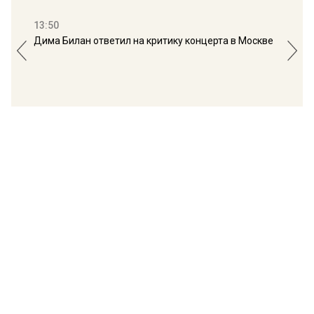
13:50
16:
Дима Билан ответил на критику концерта в Москве
Мос