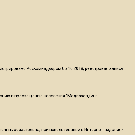
Telegram после обвинений
против Дурова
22:24
На Москву обрушится до 17
литров дождя на
квадратный метр
13:50
истрировано Роскомнадзором 05.10.2018, реестровая запись
Опубликовано видео с
Коломенского хлебозавода:
пиццы валяются на полу
ванию и просвещению населения "Медиахолдинг
16:53
Роман Терюшков назвал
причину банкротства
«Химок»
сточник обязательна, при использовании в Интернет-изданиях