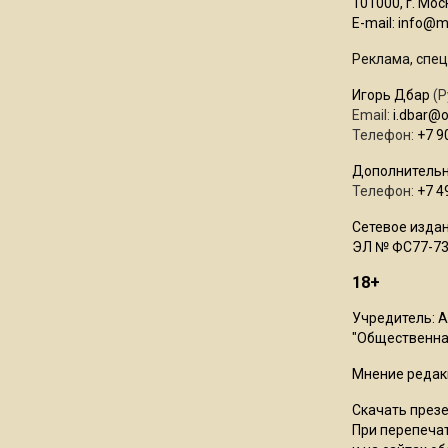
101000, г. Моск
E-mail:
info@mo
Реклама, спец
Игорь Дбар
(Р
Email:
i.dbar@
Телефон:
+7 9
Дополнительн
Телефон:
+7 4
Сетевое издан
ЭЛ № ФС77-73
18+
Учредитель: 
"Общественная
Мнение редак
Скачать през
При перепечат