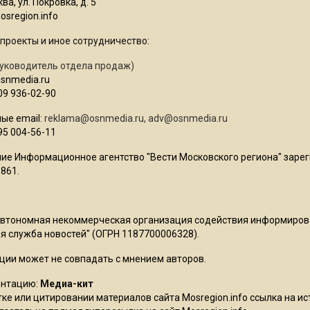
ва, ул. Покровка, д. 5
sregion.info
проекты и иное сотрудничество:
уководитель отдела продаж)
osnmedia.ru
09 936-02-90
ые email:
reklama@osnmedia.ru
,
adv@osnmedia.ru
95 004-56-11
ие Информационное агентство "Вести Московского региона" зарег
861.
Автономная некоммерческая организация содействия информиро
 служба новостей" (ОГРН 1187700006328).
ции может не совпадать с мнением авторов.
ентацию:
Медиа-кит
ке или цитировании материалов сайта Mosregion.info ссылка на и