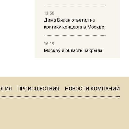
13:50
Дима Билан ответил на
критику концерта в Москве
16:19
Москву и область накрыла
гроза с ливнем и ветром
16:58
В Москве 2 августа
ограничат движение на
ОГИЯ
ПРОИСШЕСТВИЯ
НОВОСТИ КОМПАНИЙ
Ильинке из-за праздника
15:33
Россиянам объяснили,
можно ли пользоваться