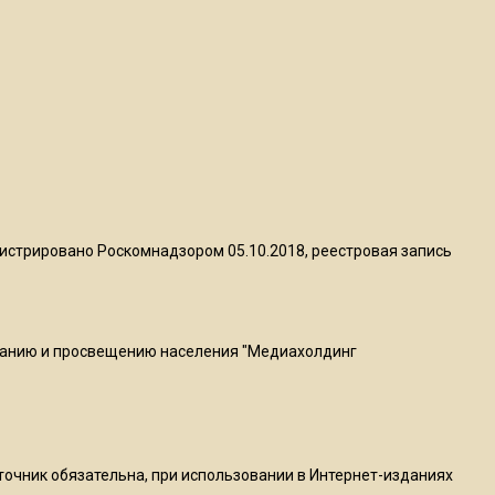
квадратный метр
13:50
Опубликовано видео с
Коломенского хлебозавода:
пиццы валяются на полу
16:53
Роман Терюшков назвал
истрировано Роскомнадзором 05.10.2018, реестровая запись
причину банкротства
«Химок»
ванию и просвещению населения "Медиахолдинг
13:27
В Подмосковье прекратили
гражданство 88 человек и
аннулировали 2600 ВНЖ
сточник обязательна, при использовании в Интернет-изданиях