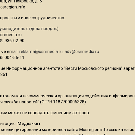
ва, ул. Покровка, д. 5
sregion.info
проекты и иное сотрудничество:
уководитель отдела продаж)
osnmedia.ru
09 936-02-90
ые email:
reklama@osnmedia.ru
,
adv@osnmedia.ru
95 004-56-11
ие Информационное агентство "Вести Московского региона" зарег
861.
Автономная некоммерческая организация содействия информиро
 служба новостей" (ОГРН 1187700006328).
ции может не совпадать с мнением авторов.
ентацию:
Медиа-кит
ке или цитировании материалов сайта Mosregion.info ссылка на и