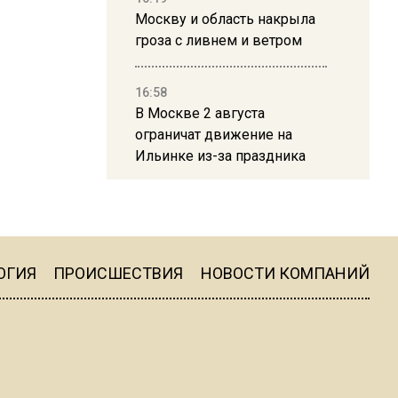
Москву и область накрыла
гроза с ливнем и ветром
16:58
В Москве 2 августа
ограничат движение на
Ильинке из-за праздника
15:33
Россиянам объяснили,
можно ли пользоваться
Telegram после обвинений
ОГИЯ
ПРОИСШЕСТВИЯ
НОВОСТИ КОМПАНИЙ
против Дурова
22:24
На Москву обрушится до 17
литров дождя на