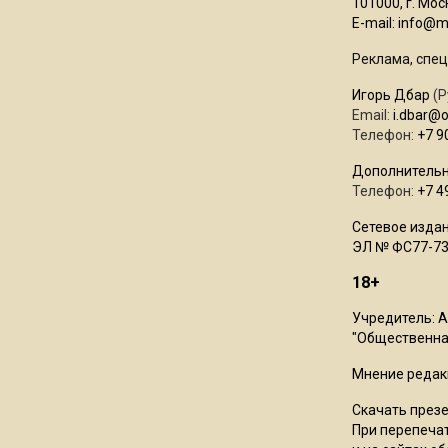
101000, г. Моск
E-mail:
info@mo
Реклама, спец
Игорь Дбар
(Р
Email:
i.dbar@
Телефон:
+7 9
Дополнительн
Телефон:
+7 4
Сетевое издан
ЭЛ № ФС77-73
18+
Учредитель: 
"Общественная
Мнение редак
Скачать през
При перепечат